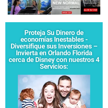
Proteja Su Dinero de
economías Inestables -
Diversifique sus Inversiones –
Invierta en Orlando Florida
cerca de Disney con nuestros 4
Servicios: