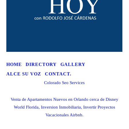
HOME
DIRECTORY
GALLERY
ALCE SU VOZ
CONTACT.
Colorado Seo Services
Venta de Apartamentos Nuevos en Orlando cerca de Disney
World Florida, Inversion Inmobiliaria, Invertir Proyectos
Vacacionales Airbnb.